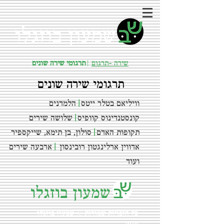
שמעון בוזגלו
שירה -תרגום
|
תרגומי שירה שונים
תרגומי שירה שונים
וויליאם בטלר ייטס
|
הלמדנים
קונסטנדינוס קוופיס
|
שלושה שירים
תקופות האדם
|
סולון, בן תימא, שייקספיר
אדווין ארלינגטון רובינסון
|
ארבעה שירים
ועוד
שמעון בוזגלו
כל הזכויות שמורות © שמעון בוזגלו