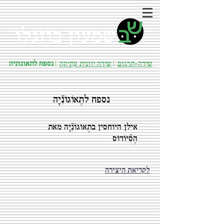
שמעון בוזגלו
שירה-תרגום
|
שירה יוונית עתיקה
|
נספח לתאוגוניה
נספח לתֶאוֹגוֹנִֿיָה
אילן היוחסין בתֶאוֹגוֹנִֿיָה מאת
הֶסִֿיוֹדוֹס
לקריאת היצירה