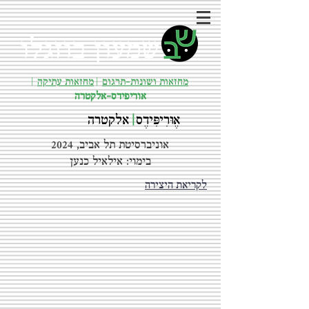
שמעון בוזגלו
מחזאות ושונות-תרגום
|
מחזאות עתיקה
|
אוריפידס-אלקטרה
אֶוּרִיפִּידֶס
|
אלקטרה
אוניברסיטת תל אביב, 2024
בימוי: אילאיל כנען
לקריאת היצירה